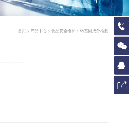
首页 > 产品中心 > 食品安全维护 > 转基因成分检测
5716
方微
信
击咨
询
享页
面