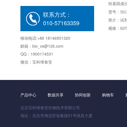
转基因成
货号：
SI1
联系方式：
简介：试
010-57163359
规格：
50T
移动电话:+86 18146501320
邮箱：bio_vs@126.com
QQ：1900174531
微信：宝科维食安
产品中心
数据共享
协同创新
购物车
北京宝科维食安生物技术有限公司
地址：北京市海淀区知春路51号慎昌大厦