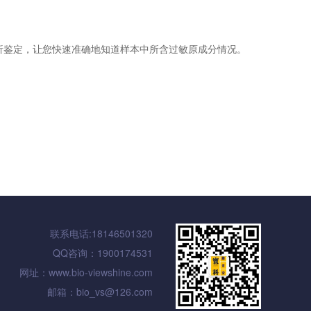
析鉴定，让您快速准确地知道样本中所含过敏原成分情况。
联系电话:18146501320
QQ咨询：1900174531
网址：www.bio-viewshine.com
邮箱：bio_vs@126.com